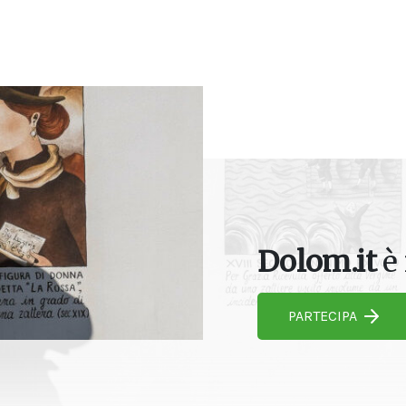
Dolom.it
è 
PARTECIPA