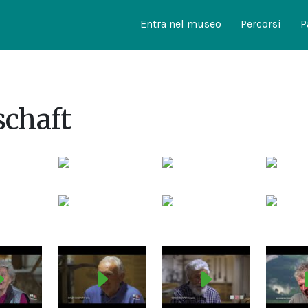
Entra nel museo
Percorsi
P
chaft