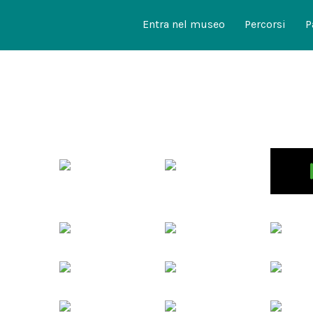
Entra nel museo
Percorsi
P