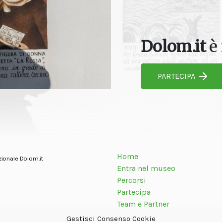
Dolom.it
è 
PARTECIPA
Home
zionale Dolom.it
Entra nel museo
Percorsi
Partecipa
Team e Partner
Contatti
Gestisci Consenso Cookie