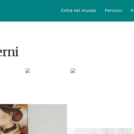
Entra nel museo
Percorsi
P
rni