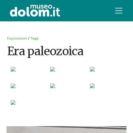
Esposizioni
/
Tags
Era paleozoica