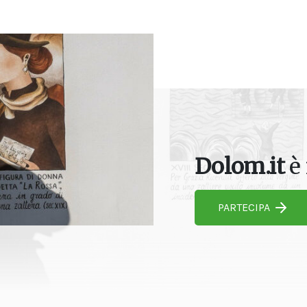
Dolom.it
è 
PARTECIPA