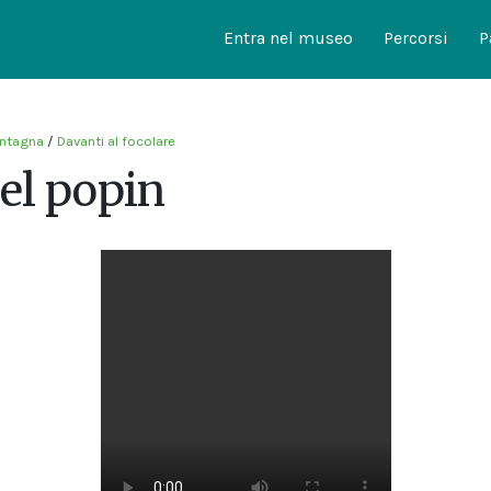
Entra nel museo
Percorsi
P
ontagna
/
Davanti al focolare
el popin