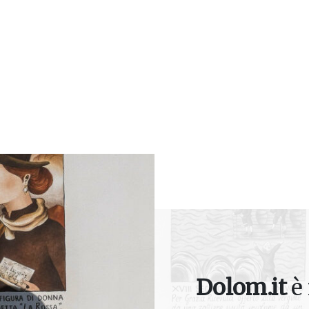
Dolom.it
è 