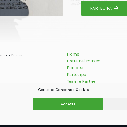
PARTECIPA
Home
zionale Dolom.it
Entra nel museo
Percorsi
Partecipa
Team e Partner
Contatti
Gestisci Consenso Cookie
Accetta
Privacy Policy
Cookie policy
Termini e condizioni
Crediti