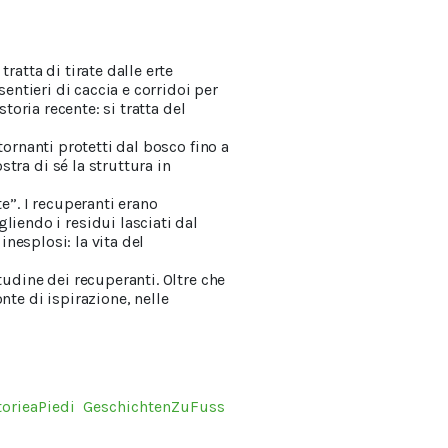
ratta di tirate dalle erte
sentieri di caccia e corridoi per
toria recente: si tratta del
tornanti protetti dal bosco fino a
tra di sé la struttura in
e”. I recuperanti erano
endo i residui lasciati dal
inesplosi: la vita del
tudine dei recuperanti. Oltre che
nte di ispirazione, nelle
torieaPiedi
GeschichtenZuFuss