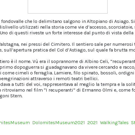
fondovalle che lo delimitano salgono in Altopiano di Asiago. Si t
slivello utilizzati nella storia come vie d’accesso, scorciatoie, 
Uno di questi riveste un forte interesse dal punto di vista della s
alstagna, nei pressi del Cimitero. Il sentiero sale per numerosi 
sull’apertura pratica del Col d’Astiago, sul quale fa brutta mos
tiero è il nome. Vù era il soprannome di Albino Celi, “recuperant
rimo dopoguerra si guadagnavano da vivere cercando e raccogli
i come cimeli o ferraglia. Lamiere, filo spinato, bossoli, ordigni 
eregrinazioni attraverso i remoti teatri bellici.
dava a tutti del voi, rappresentava al meglio la tempra e la soli
o ritroviamo nel film “I recuperanti” di Ermanno Olmi e, come fo
goni Stern.
mitesMuseum
DolomitesMuseum2021
2021
WalkingTales
S