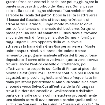
grande frana con enormi blocchi per poi raggiungere la
parete scoscesa di porfido del Rasciesa. Qui si passa
solo sulla scala di legno chiamata “Katzenleiter” che
sarebbe la “scala del gatto”. Dopo la salita si attraversa
il bosco del Rasciesa che si trova sopra Ortisei e si
arriva al Col Ciarnacei, luogo molto misterioso dove
tempo fa si teneva un mercato del bestiame. Da qui si
passa per una località chiamata Furnes dove si trovano
ancora dei resti di forni per la calce (furnes = forni) per
raggiungere il lato opposto della valle dove si
attraversa la frana della Gran Roa per arrivare al Monte
Balest sopra Ortisei. Nei pressi del Balest è stato
rinvenuto un pugnale risalente all’età del Bronzo, forse
depositato lì come offerta votiva. In questa zona doveva
trovarsi anche l’antico castello di Stetteneck, poi
effettivamente scoperto sul Colle di Pincan ai piedi del
Monte Balest (1823 m). Il sentiero continua per il lech da
Lagustel, un piccolo laghetto anch’esso frequentato fin
dalla preistoria per arrivare al Maso Runcaudie da dove
si scende verso Selva. Qui all’entrata della Vallunga si
trova il rudere del castello di Wolkenstein e dall’altra
parte della valle su una collina esisteva probabilmente
una piccola torre di avvistamento perché quella collina
si chiama “sai uedli” che significa “presso gli occhi”. Da