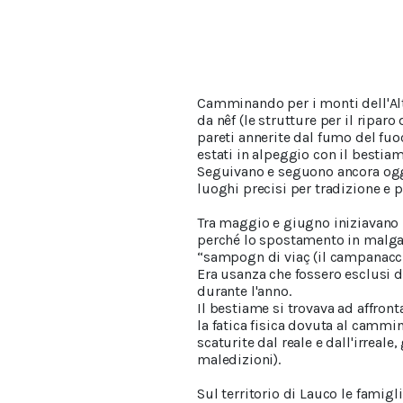
Camminando per i monti dell'Alt
da nêf (le strutture per il riparo
pareti annerite dal fumo del fuoc
estati in alpeggio con il bestiam
Seguivano e seguono ancora oggi
luoghi precisi per tradizione e p
Tra maggio e giugno iniziavano i
perché lo spostamento in malga 
“sampogn di viaç (il campanaccio
Era usanza che fossero esclusi d
durante l'anno.
Il bestiame si trovava ad affront
la fatica fisica dovuta al camm
scaturite dal reale e dall'irreal
maledizioni).
Sul territorio di Lauco le famig