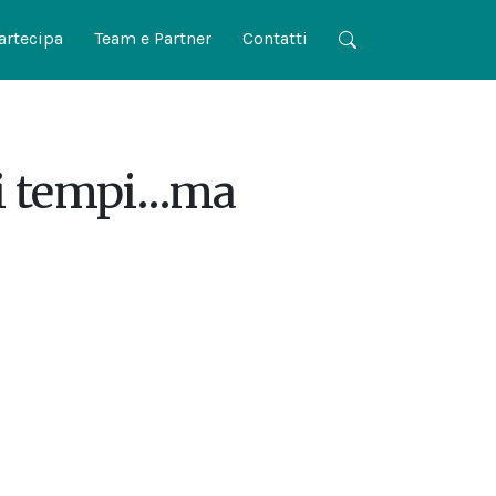
artecipa
Team e Partner
Contatti
i tempi…ma