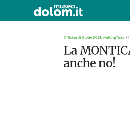
Officina di Storie 2021: WalkingTales
/
I
La MONTICA
anche no!