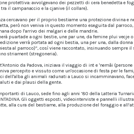
one protettiva: avvolgevano dei pezzetti di cera benedetta e fog
ra il campanaccio e la cjanive (il collare).
nza cercavano per il proprio bestiame una protezione divina e ne
tta, però non veniva in questo momento eseguita dal parroco, 
ana dopo l'arrivo dei malgari e delle mandrie.
nerà puartade a ogni bestie, une par une, da femine plui vecje 
dizione verrà portata ad ogni bestia, una per una, dalla donna
chiesta al parroco)”, così viene raccontato, insinuando sempre il 
no striament (stregoneria).
t'Antonio da Padova, iniziava il viaggio di int e 'nemâi (persone
va percepito e vissuto come un'occasione di festa per le famig
uci dell'alba gli animali radunati a Lauco si incamminavano, fac
uti e dai plausi della gente.
importanti di Lauco, sede fino agli anni ’80 della Latteria Turnari
INA. Gli oggetti esposti, videointerviste e pannelli illustrati
atte, alla cura del bestiame, alla produzione del foraggio e all’a