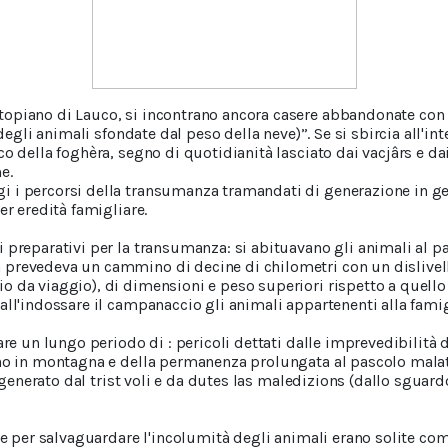
opiano di Lauco, si incontrano ancora casere abbandonate con 
 degli animali sfondate dal peso della neve)”. Se si sbircia all'in
o della foghèra, segno di quotidianità lasciato dai vacjârs e da
e.
 i percorsi della transumanza tramandati di generazione in ge
er eredità famigliare.
 preparativi per la transumanza: si abituavano gli animali al p
prevedeva un cammino di decine di chilometri con un dislivello
 da viaggio), di dimensioni e peso superiori rispetto a quello 
all'indossare il campanaccio gli animali appartenenti alla fami
are un lungo periodo di : pericoli dettati dalle imprevedibilità 
ino in montagna e della permanenza prolungata al pascolo malatt
e, generato dal trist voli e da dutes las maledizions (dallo sguar
lie per salvaguardare l'incolumità degli animali erano solite com