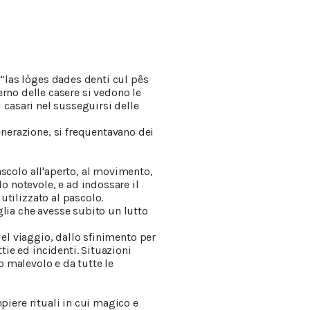
“las lòges dades denti cul pês
terno delle casere si vedono le
i casari nel susseguirsi delle
nerazione, si frequentavano dei
ascolo all'aperto, al movimento,
 notevole, e ad indossare il
utilizzato al pascolo.
glia che avesse subito un lutto
del viaggio, dallo sfinimento per
ie ed incidenti. Situazioni
do malevolo e da tutte le
piere rituali in cui magico e