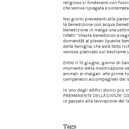
religioso si fondevano con funzi
che veniva ripiegata e sistemata t
Nei giorni precedenti alla parte
la benedizione con acqua benede
benedizione in malga una settim
Infatti “cheste benedizion a veg
domandât al plevan (questa bene
della famiglia, che avrà fatto ri
venisse praticato sul bestiame u
Entro il 13 giugno, giorno di San
momento della monticazione veni
animali ai malgari: alle prime l
campanacci accompagnati dai sal
In uno degli edifici storici più 
PREMANENTE DELLA CIVILTA’ CONTAD
in passato alla lavorazione del l
Tags