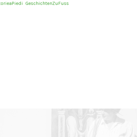
torieaPiedi
GeschichtenZuFuss