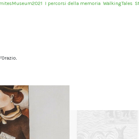
mitesMuseum2021
I percorsi della memoria
WalkingTales
S
'Orazio.