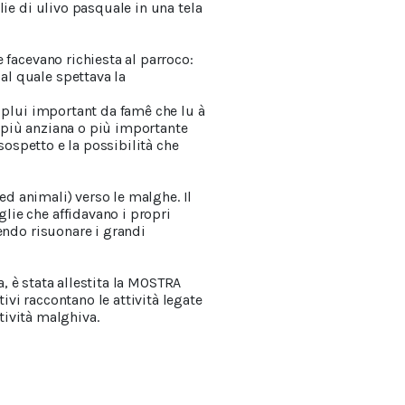
lie di ulivo pasquale in una tela
 facevano richiesta al parroco:
al quale spettava la
o plui important da famê che lu à
 più anziana o più importante
sospetto e la possibilità che
 ed animali) verso le malghe. Il
lie che affidavano i propri
endo risuonare i grandi
a, è stata allestita la MOSTRA
vi raccontano le attività legate
ttività malghiva.