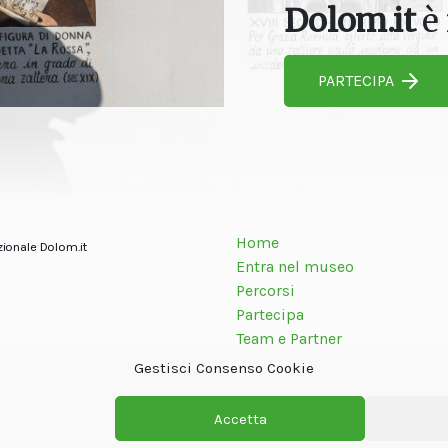
Dolom.it
è 
PARTECIPA
Home
zionale Dolom.it
Entra nel museo
Percorsi
Partecipa
Team e Partner
Contatti
Gestisci Consenso Cookie
Accetta