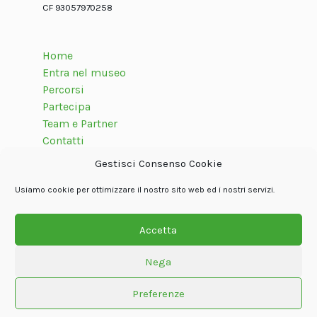
CF 93057970258
Home
Entra nel museo
Percorsi
Partecipa
Team e Partner
Contatti
Gestisci Consenso Cookie
Usiamo cookie per ottimizzare il nostro sito web ed i nostri servizi.
Seguici su
Accetta
Nega
© Associazione internazionale Dolom.it
Privacy Policy
Cookie policy
Termini e condizioni
Crediti
Preferenze
Powered by
Oxjno