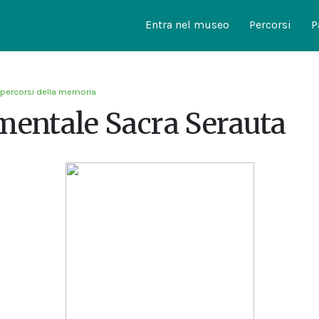
Entra nel museo
Percorsi
P
 percorsi della memoria
entale Sacra Serauta