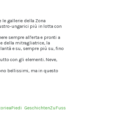
 le gallerie della Zona
stro-ungarici più in lotta con
ere sempre all'erta e pronti a
e della mitragliatrice, la
olarità e su, sempre più su, fino
tutto con gli elementi. Neve,
ono bellissimi, ma in questo
torieaPiedi
GeschichtenZuFuss