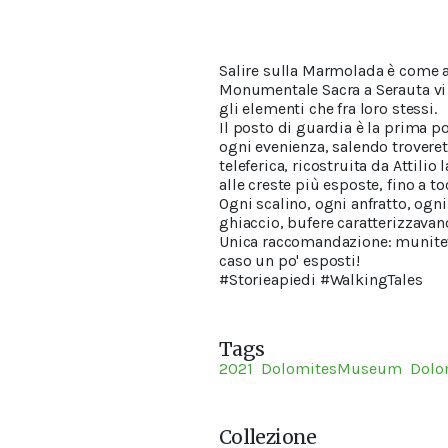
Salire sulla Marmolada è come apr
Monumentale Sacra a Serauta vi r
gli elementi che fra loro stessi.
Il posto di guardia è la prima p
ogni evenienza, salendo troverete
teleferica, ricostruita da Attilio
alle creste più esposte, fino a to
Ogni scalino, ogni anfratto, ogni
ghiaccio, bufere caratterizzavano
Unica raccomandazione: munitevi
caso un po' esposti!
#Storieapiedi #WalkingTales
Tags
2021
DolomitesMuseum
Dolo
Collezione