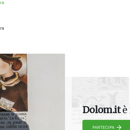
ra
ra
Dolom.it
è 
PARTECIPA