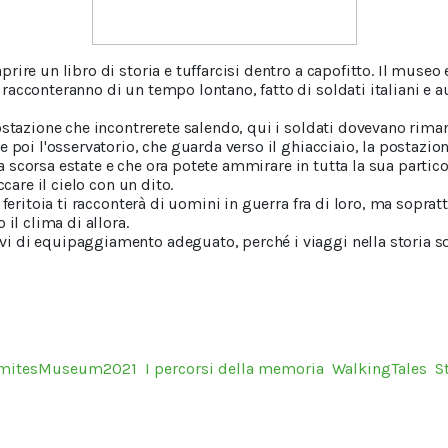
ire un libro di storia e tuffarcisi dentro a capofitto. Il museo e
acconteranno di un tempo lontano, fatto di soldati italiani e au
ostazione che incontrerete salendo, qui i soldati dovevano riman
 poi l'osservatorio, che guarda verso il ghiacciaio, la postazion
 la scorsa estate e che ora potete ammirare in tutta la sua partic
ccare il cielo con un dito.
 feritoia ti racconterà di uomini in guerra fra di loro, ma soprat
 il clima di allora.
 di equipaggiamento adeguato, perché i viaggi nella storia s
mitesMuseum2021
I percorsi della memoria
WalkingTales
S