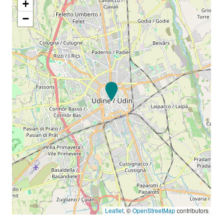
+
−
Leaflet
, ©
OpenStreetMap
contributors