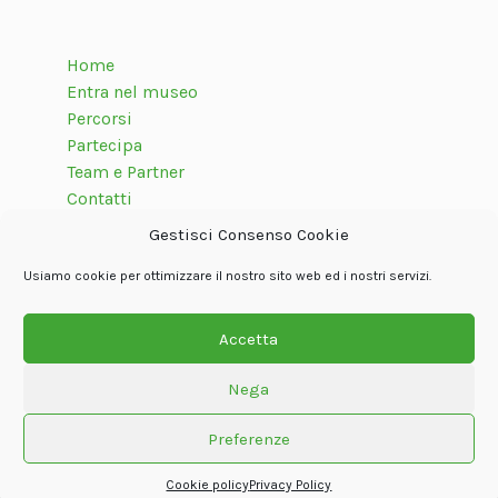
Home
Entra nel museo
Percorsi
Partecipa
Team e Partner
Contatti
Gestisci Consenso Cookie
Usiamo cookie per ottimizzare il nostro sito web ed i nostri servizi.
Seguici su
Accetta
Nega
© Associazione internazionale Dolom.it
Privacy Policy
Cookie policy
Termini e condizioni
Crediti
Preferenze
Powered by
Oxjno
Cookie policy
Privacy Policy