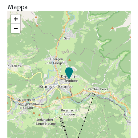
Mappa
+
−