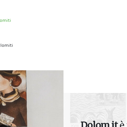
lomiti
lomiti
Dolom.it
è 