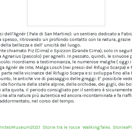
ci dell'Agnèr ( Pale di San Martino): un sentiero dedicato a Fa
pesso, ritrovando un profondo contatto con la natura, grazie al
della bellezza e dell' unicità del luogo.
nte chiamato Piz (Cima) o Spizzon (Grande Cima), solo in seguit
Agnarius (pascolo) per agnelli. In passato, quindi, le sinuose
scolo: ricordiamo a testimonianza, le numerose malghe ( oggi in
a Agnèr de Inte, Malga Losch (nei pressi del Rifugio Scarpa) e
o, parte nelle vicinanze del Rifugio Scarpa e si sviluppa fino alla
unto, le antiche vie di passaggio delle greggi. E' possibile vede
e fioriture delle stelle alpine, delle orchidee, dei gigli, dei bo
di alta quota, il periodo consigliato per il sentiero è sicuramente
cina alla natura più autentica ed ancora incontaminata e fa riaff
o addormentato, nel corso del tempo.
mitesMuseum2021
Storie tra le rocce
WalkingTales
StorieaP