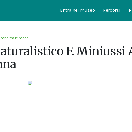
Entra nel museo
Percorsi
P
torie tra le rocce
aturalistico F. Miniussi 
nna