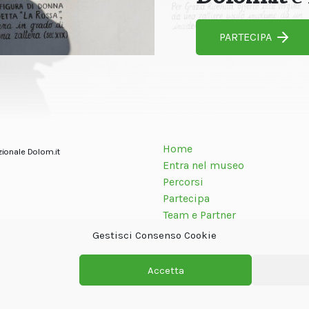
PARTECIPA
Home
zionale Dolom.it
Entra nel museo
Percorsi
Partecipa
Team e Partner
Contatti
Gestisci Consenso Cookie
Accetta