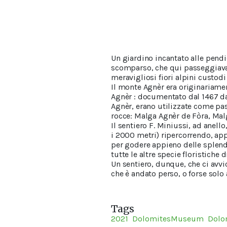
Un giardino incantato alle pendi
scomparso, che qui passeggiava s
meravigliosi fiori alpini custodi 
Il monte Agnèr era originariame
Agnèr : documentato dal 1467 da 
Agnèr, erano utilizzate come pa
rocce: Malga Agnèr de Fòra, Malg
Il sentiero F. Miniussi, ad anell
i 2000 metri) ripercorrendo, app
per godere appieno delle splendid
tutte le altre specie floristiche 
Un sentiero, dunque, che ci avvi
che è andato perso, o forse sol
Tags
2021
DolomitesMuseum
Dolo