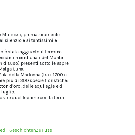
bio Miniussi, prematuramente
 silenzio e ai tantissimi e
o è stata aggiunto il termine
 pendici meridionali del Monte
 disuso) presenti sotto le aspre
 Malga Luna.
 Pala della Madonna (tra i 1700 e
re più di 300 specie floristiche:
tton d'oro, delle aquilegie e di
 luglio.
iorare quel legame con la terra
iedi
GeschichtenZuFuss