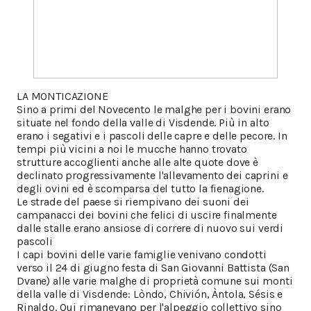
LA MONTICAZIONE
Sino a primi del Novecento le malghe per i bovini erano
situate nel fondo della valle di Visdende. Più in alto
erano i segativi e i pascoli delle capre e delle pecore. In
tempi più vicini a noi le mucche hanno trovato
strutture accoglienti anche alle alte quote dove è
declinato progressivamente l'allevamento dei caprini e
degli ovini ed è scomparsa del tutto la fienagione.
Le strade del paese si riempivano dei suoni dei
campanacci dei bovini che felici di uscire finalmente
dalle stalle erano ansiose di correre di nuovo sui verdi
pascoli
I capi bovini delle varie famiglie venivano condotti
verso il 24 di giugno festa di San Giovanni Battista (San
Dvane) alle varie malghe di proprietà comune sui monti
della valle di Visdende: Lòndo, Chivión, Àntola, Sésis e
Rinaldo. Qui rimanevano per l'alpeggio collettivo sino