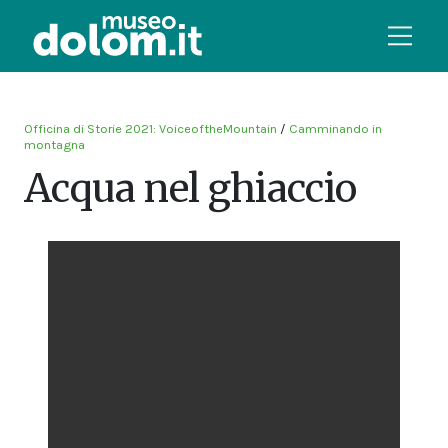
Officina di Storie 2021: VoiceoftheMountain
/
Camminando in
montagna
Acqua nel ghiaccio