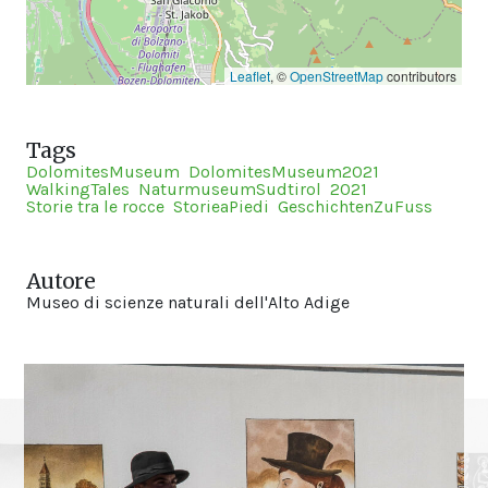
Leaflet
, ©
OpenStreetMap
contributors
Tags
DolomitesMuseum
DolomitesMuseum2021
WalkingTales
NaturmuseumSudtirol
2021
Storie tra le rocce
StorieaPiedi
GeschichtenZuFuss
Autore
Museo di scienze naturali dell'Alto Adige