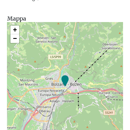
Mappa
+
−