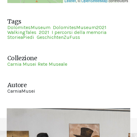
Leaflet
, ©
OpenStreetMap
contributors
Tags
DolomitesMuseum
DolomitesMuseum2021
WalkingTales
2021
I percorsi della memoria
StorieaPiedi
GeschichtenZuFuss
Collezione
Carnia Musei Rete Museale
Autore
CarniaMusei