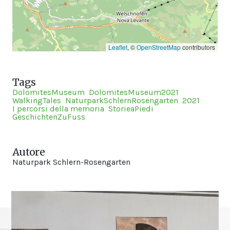
Leaflet
, ©
OpenStreetMap
contributors
Tags
DolomitesMuseum
DolomitesMuseum2021
WalkingTales
NaturparkSchlernRosengarten
2021
I percorsi della memoria
StorieaPiedi
GeschichtenZuFuss
Autore
Naturpark Schlern-Rosengarten