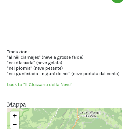
Traduzioni:
"al nëi ciamajes" (neve a grosse falde)
"nëi dlaciada" (neve gelata)
"nëi plomia" (neve pesante)
"nëi gunfedada - n gunf de nëi" (neve portata dal vento)
back to "Il Glossario della Neve"
Mappa
+
−