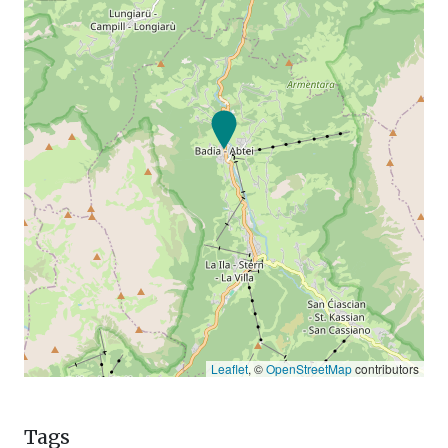
Leaflet
, ©
OpenStreetMap
contributors
Tags