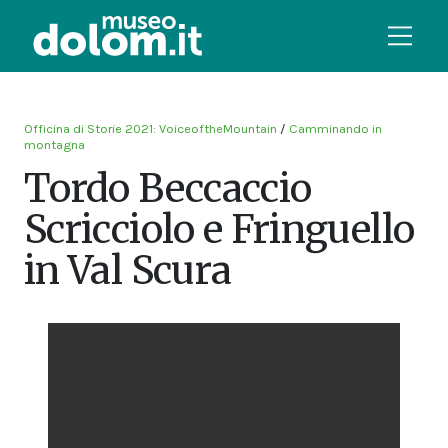
Officina di Storie 2021: VoiceoftheMountain
/
Camminando in
montagna
Tordo Beccaccio
Scricciolo e Fringuello
in Val Scura