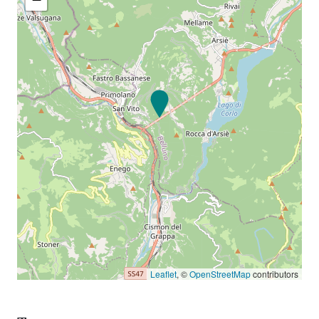
Leaflet
, ©
OpenStreetMap
contributors