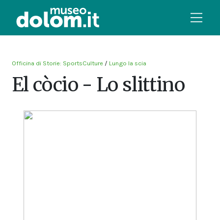
Officina di Storie: SportsCulture
/
Lungo la scia
El còcio - Lo slittino