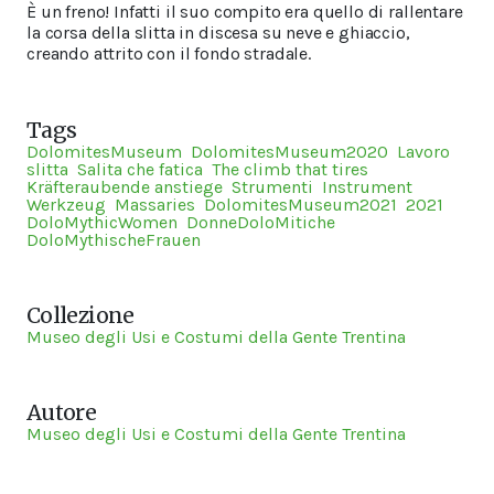
È un freno! Infatti il suo compito era quello di rallentare
la corsa della slitta in discesa su neve e ghiaccio,
creando attrito con il fondo stradale.
Tags
DolomitesMuseum
DolomitesMuseum2020
Lavoro
slitta
Salita che fatica
The climb that tires
Kräfteraubende anstiege
Strumenti
Instrument
Werkzeug
Massaries
DolomitesMuseum2021
2021
DoloMythicWomen
DonneDoloMitiche
DoloMythischeFrauen
Collezione
Museo degli Usi e Costumi della Gente Trentina
Autore
Museo degli Usi e Costumi della Gente Trentina