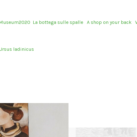
sMuseum2020
La bottega sulle spalle
A shop on your back
W
Ursus ladinicus