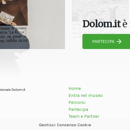
Dolom.it
è 
PARTECIPA
Home
zionale Dolom.it
Entra nel museo
Percorsi
Partecipa
Team e Partner
Contatti
Gestisci Consenso Cookie