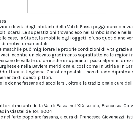
ssa
izioni di vita degli abitanti della Val di Fassa peggiorano per via
ccolti scarsi. Le superstizioni trovano eco nel simbolismo e nell
elle case, la Stube, la mobilia e gli oggetti d’uso quotidiano v
à di motivi ornamentali.
e maschile può migliorare le proprie condizioni di vita grazie a
vivaci incontra un elevato gradimento soprattutto nelle regioni 
versano le vallate dolomitiche e superano i passi alpini in dire
burghese e nella Baviera meridionale, così come in Stiria e in Ca
addirittura in Ungheria. Cartoline postali – non di rado dipinte
perienze di questi pittori.
le donne fassane ad accollarsi, oltre alla tradizionale cura dell
pittori itineranti della Val di Fassa nel XIX secolo, Francesca Gio
din Ciastel de Tor, 2004
e nell’arte popolare fassana, a cura di Francesca Giovanazzi, Is