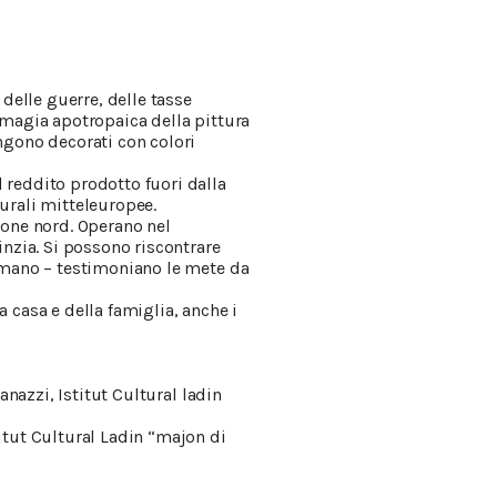
 delle guerre, delle tasse
a magia apotropaica della pittura
engono decorati con colori
l reddito prodotto fuori dalla
rurali mitteleuropee.
zione nord. Operano nel
rinzia. Si possono riscontrare
 a mano – testimoniano le mete da
a casa e della famiglia, anche i
vanazzi, Istitut Cultural ladin
titut Cultural Ladin “majon di