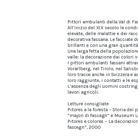
Pittori ambulanti della Val di Fa
All’inizio del XIX secolo le cond
elevate, delle malattie e dei ra
decorativa fassana. Le facciate d
brillanti e con una gran quantit
Una larga fetta della popolazion
valle: la decorazione dai colori 
I pittori ambulanti fassani attra
Vorarlberg, nel Tirolo, nel Salis
loro tracce anche in Svizzera e 
loro raggiunte, i contatti e le es
L’assenza degli uomini costringe 
lavori agricoli.
Letture consigliate
Pitores a la foresta – Storia dei 
“majon di fascegn” e Museum La
Pitores e colores – La decorazion
fascegn”, 2000