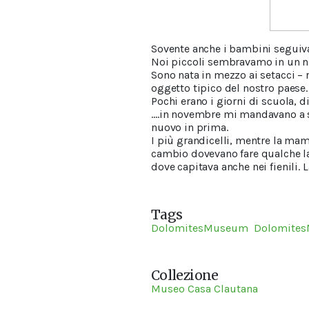
Sovente anche i bambini seguivan
Noi piccoli sembravamo in un ni
Sono nata in mezzo ai setacci – 
oggetto tipico del nostro paese.
Pochi erano i giorni di scuola, 
….in novembre mi mandavano a sc
nuovo in prima.
I più grandicelli, mentre la mam
cambio dovevano fare qualche lav
dove capitava anche nei fienili. L
Tags
DolomitesMuseum
Dolomite
Collezione
Museo Casa Clautana