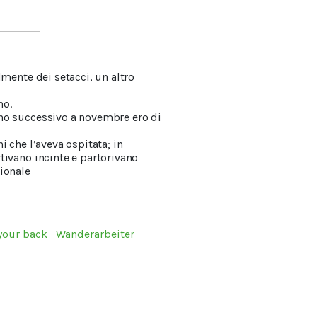
lmente dei setacci, un altro
no.
nno successivo a novembre ero di
 che l’aveva ospitata; in
tivano incinte e partorivano
rionale
your back
Wanderarbeiter