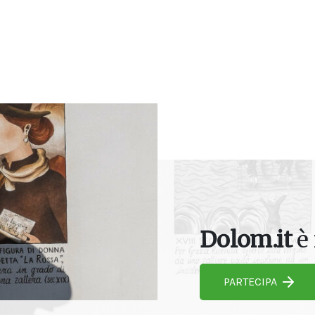
Dolom.it
è 
PARTECIPA