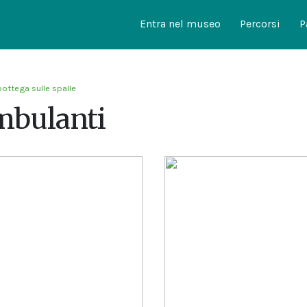
Entra nel museo
Percorsi
P
bottega sulle spalle
mbulanti