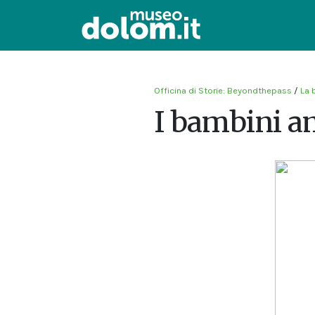
Officina di Storie: Beyondthepass
/
La 
I bambini a