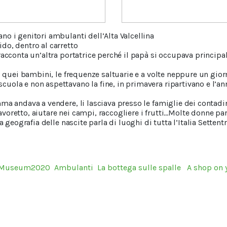
o i genitori ambulanti dell’Alta Valcellina
do, dentro al carretto
racconta un’altra portatrice perché il papà si occupava principa
di quei bambini, le frequenze saltuarie e a volte neppure un gior
uola e non aspettavano la fine, in primavera ripartivano e l’a
ma andava a vendere, li lasciava presso le famiglie dei contadini
oretto, aiutare nei campi, raccogliere i frutti…Molte donne par
a geografia delle nascite parla di luoghi di tutta l’Italia Settent
sMuseum2020
Ambulanti
La bottega sulle spalle
A shop on 