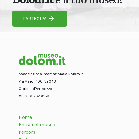
Dolom.it
è il tuo museo!
PARTECIPA
Associazione internazionale Dolom.it
Via Majon 100, 32043
Cortina d’Ampezzo
CF 93057970258
Home
Entra nel museo
Percorsi