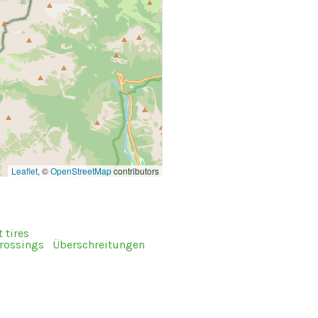
Leaflet
, ©
OpenStreetMap
contributors
 tires
rossings
Überschreitungen