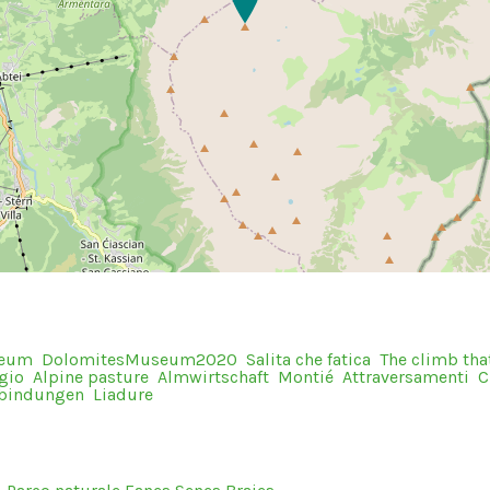
seum
DolomitesMuseum2020
Salita che fatica
The climb that
gio
Alpine pasture
Almwirtschaft
Montié
Attraversamenti
C
rbindungen
Liadure