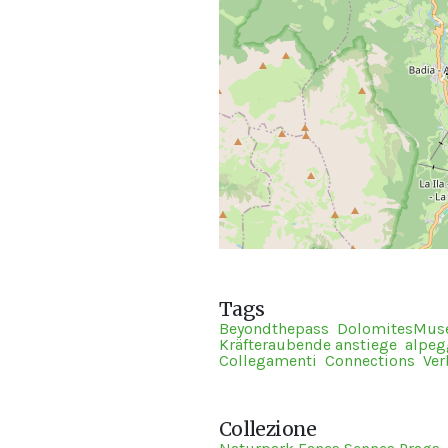
Tags
Beyondthepass
DolomitesMu
Kräfteraubende anstiege
alpeg
Collegamenti
Connections
Ve
Collezione