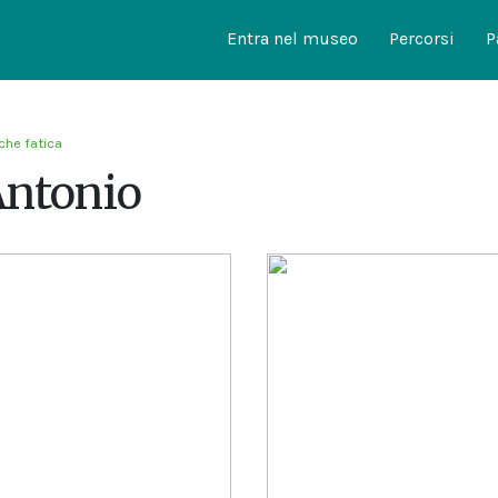
Entra nel museo
Percorsi
P
 che fatica
Antonio