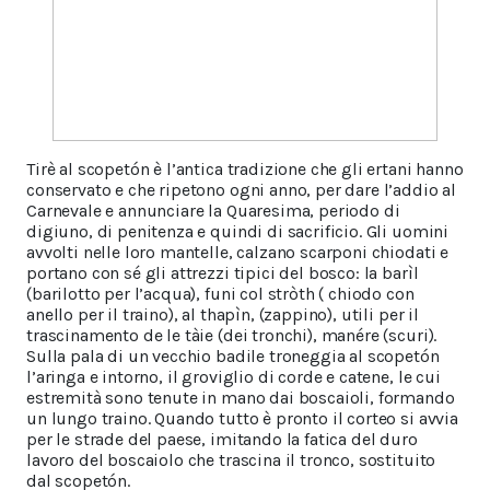
Tirè al scopetón è l’antica tradizione che gli ertani hanno
conservato e che ripetono ogni anno, per dare l’addio al
Carnevale e annunciare la Quaresima, periodo di
digiuno, di penitenza e quindi di sacrificio. Gli uomini
avvolti nelle loro mantelle, calzano scarponi chiodati e
portano con sé gli attrezzi tipici del bosco: la barìl
(barilotto per l’acqua), funi col stròth ( chiodo con
anello per il traino), al thapìn, (zappino), utili per il
trascinamento de le tàie (dei tronchi), manére (scuri).
Sulla pala di un vecchio badile troneggia al scopetón
l’aringa e intorno, il groviglio di corde e catene, le cui
estremità sono tenute in mano dai boscaioli, formando
un lungo traino. Quando tutto è pronto il corteo si avvia
per le strade del paese, imitando la fatica del duro
lavoro del boscaiolo che trascina il tronco, sostituito
dal scopetón.