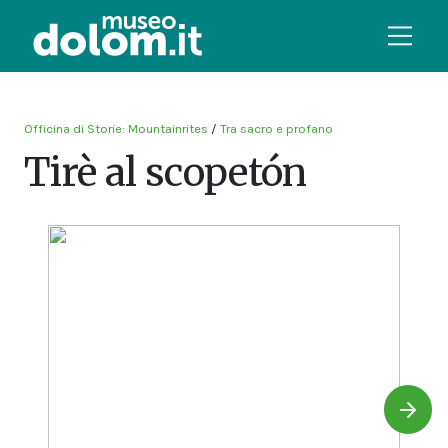
Officina di Storie: Mountainrites
/
Tra sacro e profano
Tirè al scopetón