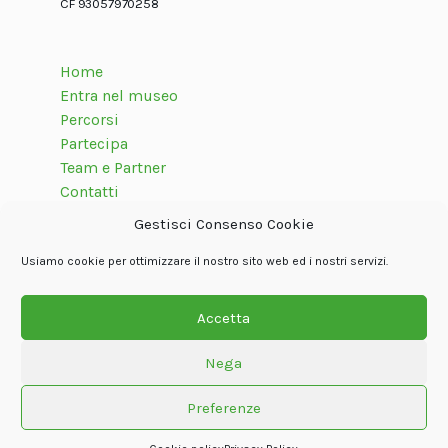
CF 93057970258
Home
Entra nel museo
Percorsi
Partecipa
Team e Partner
Contatti
Gestisci Consenso Cookie
Usiamo cookie per ottimizzare il nostro sito web ed i nostri servizi.
Seguici su
Accetta
Nega
© Associazione internazionale Dolom.it
Privacy Policy
Cookie policy
Termini e condizioni
Crediti
Preferenze
Powered by
Oxjno