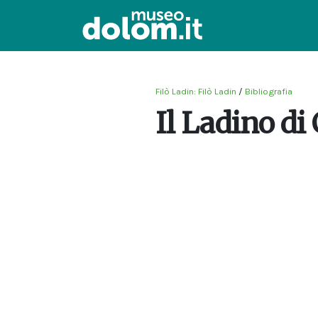
Filò Ladin: Filò Ladin
/
Bibliografia
Il Ladino di