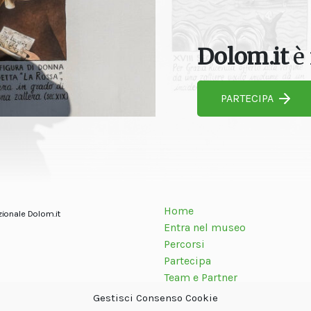
Dolom.it
è 
PARTECIPA
Home
zionale Dolom.it
Entra nel museo
Percorsi
Partecipa
Team e Partner
Contatti
Gestisci Consenso Cookie