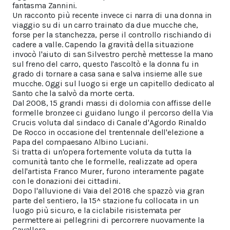
fantasma Zannini.
Un racconto più recente invece ci narra di una donna in
viaggio su di un carro trainato da due mucche che,
forse per la stanchezza, perse il controllo rischiando di
cadere a valle. Capendo la gravità della situazione
invocò l'aiuto di san Silvestro perchè mettesse la mano
sul freno del carro, questo l'ascoltò e la donna fu in
grado di tornare a casa sana e salva insieme alle sue
mucche. Oggi sul luogo si erge un capitello dedicato al
Santo che la salvò da morte certa.
Dal 2008, 15 grandi massi di dolomia con affisse delle
formelle bronzee ci guidano lungo il percorso della Via
Crucis voluta dal sindaco di Canale d'Agordo Rinaldo
De Rocco in occasione del trentennale dell'elezione a
Papa del compaesano Albino Luciani.
Si tratta di un'opera fortemente voluta da tutta la
comunità tanto che le formelle, realizzate ad opera
dell'artista Franco Murer, furono interamente pagate
con le donazioni dei cittadini.
Dopo l'alluvione di Vaia del 2018 che spazzò via gran
parte del sentiero, la 15^ stazione fu collocata in un
luogo più sicuro, e la ciclabile risistemata per
permettere ai pellegrini di percorrere nuovamente la
Cavallera.