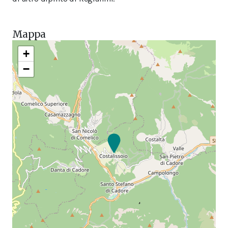
Mappa
+
−