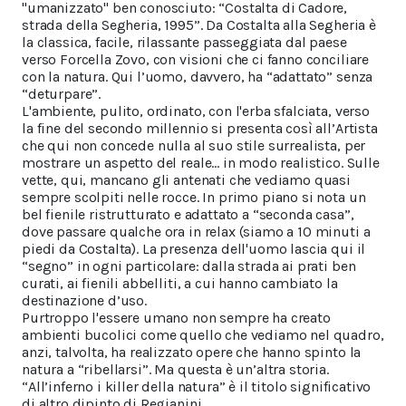
"umanizzato" ben conosciuto: “Costalta di Cadore,
strada della Segheria, 1995”. Da Costalta alla Segheria è
la classica, facile, rilassante passeggiata dal paese
verso Forcella Zovo, con visioni che ci fanno conciliare
con la natura. Qui l’uomo, davvero, ha “adattato” senza
“deturpare”.
L'ambiente, pulito, ordinato, con l'erba sfalciata, verso
la fine del secondo millennio si presenta così all’Artista
che qui non concede nulla al suo stile surrealista, per
mostrare un aspetto del reale... in modo realistico. Sulle
vette, qui, mancano gli antenati che vediamo quasi
sempre scolpiti nelle rocce. In primo piano si nota un
bel fienile ristrutturato e adattato a “seconda casa”,
dove passare qualche ora in relax (siamo a 10 minuti a
piedi da Costalta). La presenza dell'uomo lascia qui il
“segno” in ogni particolare: dalla strada ai prati ben
curati, ai fienili abbelliti, a cui hanno cambiato la
destinazione d’uso.
Purtroppo l'essere umano non sempre ha creato
ambienti bucolici come quello che vediamo nel quadro,
anzi, talvolta, ha realizzato opere che hanno spinto la
natura a “ribellarsi”. Ma questa è un’altra storia.
“All’inferno i killer della natura” è il titolo significativo
di altro dipinto di Regianini.