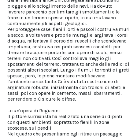
dalle inevitabili alluvioni, collegate alle abbondanti
piogge e allo scioglimento delle nevi. Ha dovuto
lavorare parecchio per limitare gli smottamenti e le
frane in un terreno spesso ripido, in cui mutavano
continuamente gli aspetti geologici.
Per proteggere case, fienili, orti e pascoli costruiva muri
a secco, a volte vere e proprie muraglie, arginava i corsi
d’acqua, rallentava il corso dei ruscelli che scendevano
impetuosi, costruiva nei prati scoscesi canaletti per
drenare le acque e portarle, con opere di scolo, verso
terreni non coltivati. Così controllava meglio gli
spostamenti del terreno, trattenuto anche dalle radici di
possenti alberi secolari. Lungo i fiumi, i torrenti e i greti
spesso, però, le piene montane modificavano
l'ambiente circostante. Ci è voluta la costruzione di
arginature robuste, inizialmente con tronchi di abeti e
sassi, poi con opere in cemento, massi, sbarramenti,
per rendere più sicure le difese.
...e un'opera di Regianini
Il pittore surrealista ha realizzato una serie di dipinti
con questi ambienti, soprattutto fienili in zone
scoscese, sui pendii.
Nel quadro che presentiamo egli ritrae un paesaggio