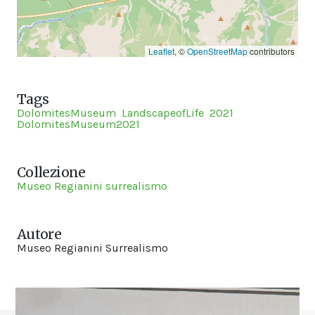
Leaflet
, ©
OpenStreetMap
contributors
Tags
DolomitesMuseum
LandscapeofLife
2021
DolomitesMuseum2021
Collezione
Museo Regianini surrealismo
Autore
Museo Regianini Surrealismo