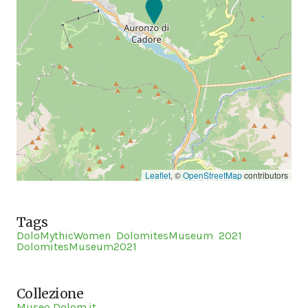
Leaflet
, ©
OpenStreetMap
contributors
Tags
DoloMythicWomen
DolomitesMuseum
2021
DolomitesMuseum2021
Collezione
Museo Dolom.it