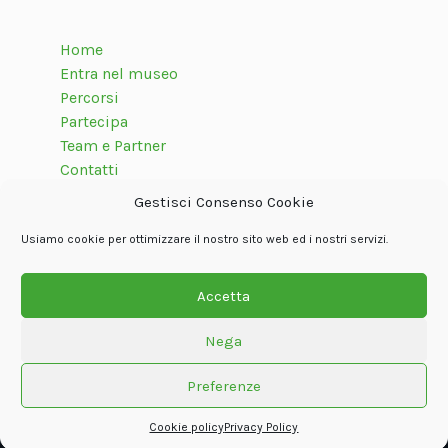
Home
Entra nel museo
Percorsi
Partecipa
Team e Partner
Contatti
Gestisci Consenso Cookie
Usiamo cookie per ottimizzare il nostro sito web ed i nostri servizi.
Seguici su
Accetta
Nega
© Associazione internazionale Dolom.it
Privacy Policy
Cookie policy
Termini e condizioni
Crediti
Preferenze
Powered by
Oxjno
Cookie policy
Privacy Policy