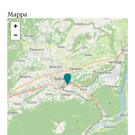
Mappa
+
−