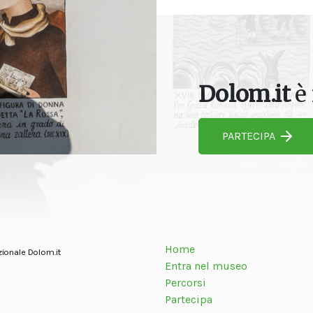
Dolom.it
è 
PARTECIPA
Home
zionale Dolom.it
Entra nel museo
Percorsi
Partecipa