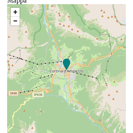
Mappa
+
−