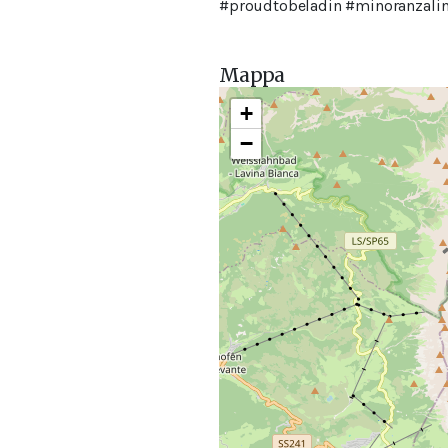
#proudtobeladin #minoranzalin
Mappa
+
−