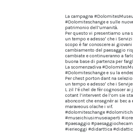
La campagna #DolomitesMuseum 
#Dolomiteschange e sulle nuov
patrimonio dell’umanità.
Per questo vi presentiamo una s
un tempo e adesso' che i Serviz
scopo è far conoscere ai giovani
cambiamento del paesaggio rispet
cambiate e continueranno a farl
buona base di partenza per fargl
La scomenzadiva #DolomitesMus
#Dolomiteschange e su la endesf
Per chest porton dant na selezio
un tempo e adesso' che i Servij
L zil l’é chel de fèr cognoscer a
cotant l’intervent de l’om sie st
aboncont che ensegnèr ai bec a 
maraveous olache i vif.
#dolomiteschange #dolomitic
#museichiusimuseiaperti #iores
#paesaggio #paesaggiochecam
#ierieoggi #didarttica #didatti