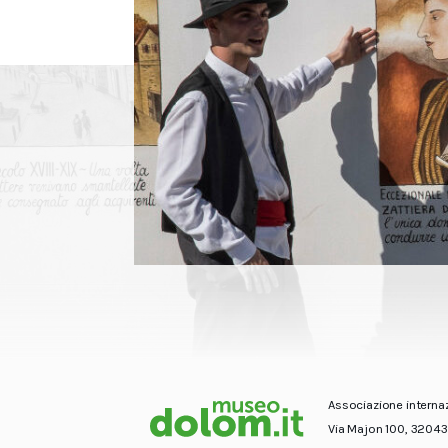
Associazione interna
Via Majon 100, 32043