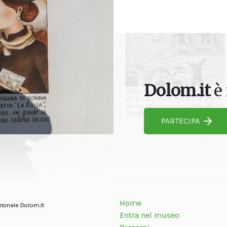
Dolom.it
è 
PARTECIPA
Home
zionale Dolom.it
Entra nel museo