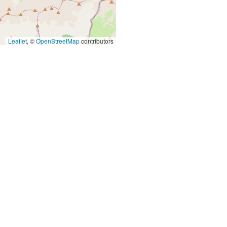
Leaflet
, ©
OpenStreetMap
contributors