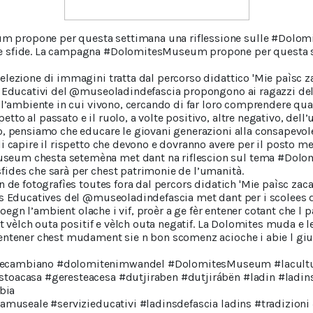
propone per questa settimana una riflessione sulle #Dolom
e sfide. La campagna #DolomitesMuseum propone per questa s
elezione di immagini tratta dal percorso didattico 'Mie paìsc z
i Educativi del @museoladindefascia propongono ai ragazzi dell
 l’ambiente in cui vivono, cercando di far loro comprendere qua
to al passato e il ruolo, a volte positivo, altre negativo, del
o, pensiamo che educare le giovani generazioni alla consapevo
i capire il rispetto che devono e dovranno avere per il posto me
eum chesta setemèna met dant na riflescion sul tema #Dolo
ides che sarà per chest patrimonie de l’umanità.
n de fotografìes toutes fora dal percors didatich 'Mie paìsc zac
es Educatives del @museoladindefascia met dant per i scolees d
i joegn l’ambient olache i vif, proèr a ge fèr entener cotant che l
at vèlch outa positif e vèlch outa negatif. La Dolomites muda e le
entener chest mudament sie n bon scomenz acioche i abie l gius
hecambiano #dolomitenimwandel #DolomitesMuseum #lacultu
toacasa #geresteacesa #dutjiraben #dutjirábën #ladin #ladin
bia
camuseale #servizieducativi #ladinsdefascia ladins #tradizioni