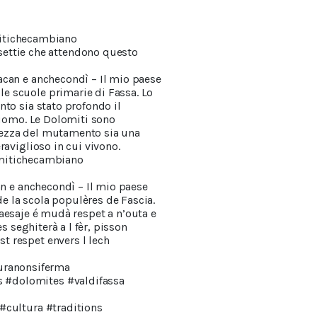
itichecambiano
ettie che attendono questo
acan e anchecondì – Il mio paese
e scuole primarie di Fassa. Lo
nto sia stato profondo il
l’uomo. Le Dolomiti sono
lezza del mutamento sia una
raviglioso in cui vivono.
mitichecambiano
an e anchecondì – Il mio paese
e la scola populères de Fascia.
 paesaje é mudà respet a n’outa e
s seghiterà a l fèr, pisson
t respet envers l lech
ranonsiferma
s #dolomites #valdifassa
 #cultura #traditions