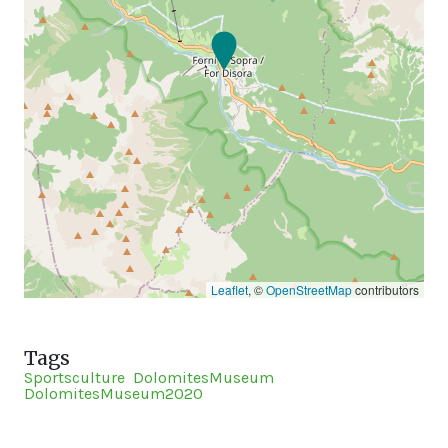
Leaflet
, ©
OpenStreetMap
contributors
Tags
Sportsculture
DolomitesMuseum
DolomitesMuseum2020