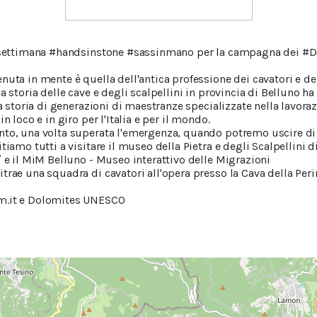
lla settimana #handsinstone #sassinmano per la campagna dei
nuta in mente è quella dell'antica professione dei cavatori e deg
a storia delle cave e degli scalpellini in provincia di Belluno ha
la storia di generazioni di maestranze specializzate nella lavora
n loco e in giro per l'Italia e per il mondo.
nto, una volta superata l'emergenza, quando potremo uscire di 
tiamo tutti a visitare il museo della Pietra e degli Scalpellini 
/ e il MiM Belluno - Museo interattivo delle Migrazioni
trae una squadra di cavatori all'opera presso la Cava della Perin
om.it e Dolomites UNESCO