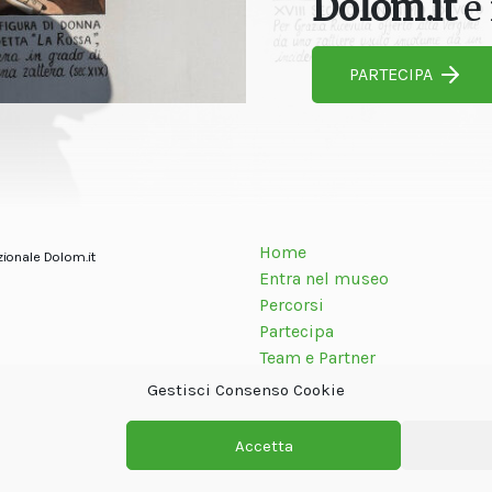
Dolom.it
è 
PARTECIPA
Home
zionale Dolom.it
Entra nel museo
Percorsi
Partecipa
Team e Partner
Contatti
Gestisci Consenso Cookie
Accetta