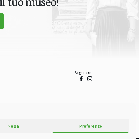
il tuo museo!
Seguici su
Nega
Preferenze