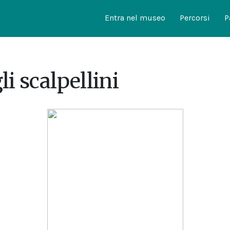
Entra nel museo
Percorsi
P
gli scalpellini