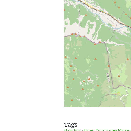
Tags
Handsinstone
DolomitesMus