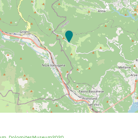
eum
DolomitesMuseum2020