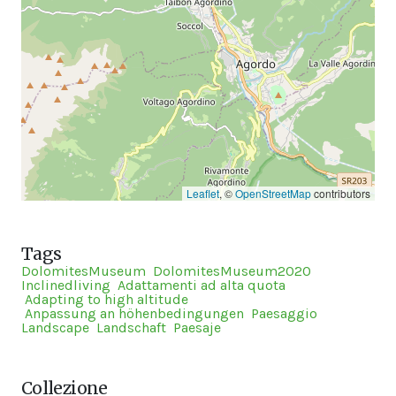
Leaflet
, ©
OpenStreetMap
contributors
Tags
DolomitesMuseum
DolomitesMuseum2020
Inclinedliving
Adattamenti ad alta quota
Adapting to high altitude
Anpassung an höhenbedingungen
Paesaggio
Landscape
Landschaft
Paesaje
Collezione