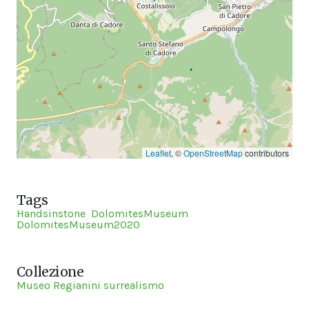
Leaflet
, ©
OpenStreetMap
contributors
Tags
Handsinstone
DolomitesMuseum
DolomitesMuseum2020
Collezione
Museo Regianini surrealismo