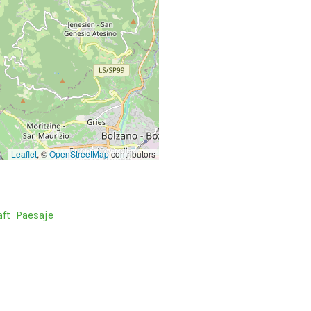
Leaflet
, ©
OpenStreetMap
contributors
ft
Paesaje