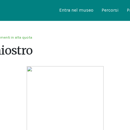
Entra nel museo
Percorsi
P
menti in alta quota
iostro