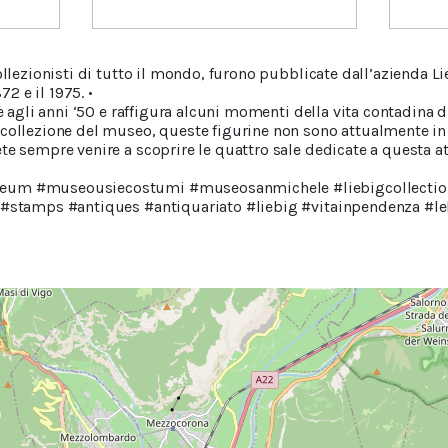
ollezionisti di tutto il mondo, furono pubblicate dall’azienda L
72 e il 1975. •
le agli anni ‘50 e raffigura alcuni momenti della vita contadina d
 collezione del museo, queste figurine non sono attualmente in 
e sempre venire a scoprire le quattro sale dedicate a questa atti
eum #museousiecostumi #museosanmichele #liebigcollection
e #stamps #antiques #antiquariato #liebig #vitainpendenza #