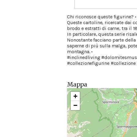
Chi riconosce queste figurine? •
Queste cartoline, ricercate dai c
brodo e estratti di carne, tra il 18
In particolare, questa serie risa
Nonostante facciano parte della
saperne di più sulla malga, potet
montagna. •
#inclinedliving #dolomitesmus
#collezionefigurine #collezion
Mappa
+
−